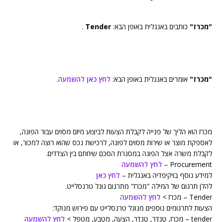
"מכרז"
כותבים באנגלית באופן הבא:
Tender
.
"מכרז"
אומרים באנגלית באופן הבא:
לחץ כאן להשמעה
.
מכרז הוא הליך של פנייה לקבלת הצעות לביצוע מיזם מסוים עבור הפונה,
לאספקת מוצר או שירות מסוים לפונה, לרכישת נכס שהוא רוצה למכור, או
לקבלת משרה אצל הפונה במסגרת הסכם שיחתם בין הצדדים.
Procurement –
לחץ להשמעה
למידע נוסף בויקיפדיה באנגלית –
לחץ כאן
להלן תרגום של המילה "מכרז" מתרגום גוגל טרנסלייט.
Tender – מכרז >
לחץ להשמעה
הצעות לתרגומים נוספים מגוגל טרנסלייט עם פירוש מנוקד:
tender – מִכרָז, טֶנדֶר, טֶנדֶר, הַצָעָה, מַטְבֵּעַ, מְטַפֵּל >
לחץ להשמעה