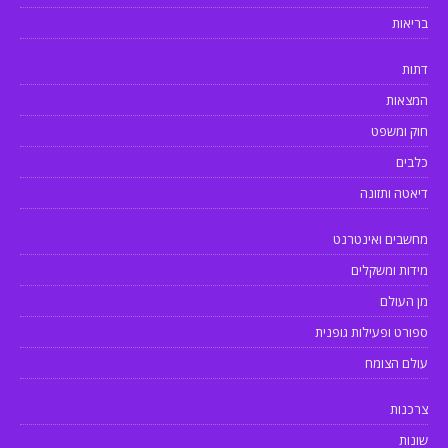
בריאות
דתות
המצאות
חוק ומשפט
כלבים
דיאטה ותזונה
מחשבים ואינטרנט
מידות ומשקלים
מן העולם
ספורט ופעילות גופנית
עולם הצומח
צרכנות
שונות