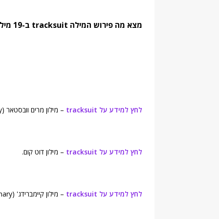
מצא מה פירוש המילה tracksuit ב-19 מילונים נחשבים. מצא מילים נרדפות והגדרות:
לחץ למידע על tracksuit
– מילון מרים וובסטאר (Merriam-Webster's Online Dictionary).
לחץ למידע על tracksuit
– מילון דוט קום.
לחץ למידע על tracksuit
– מילון קיימברידג' (Cambridge Advanced Learner's Dictionary).