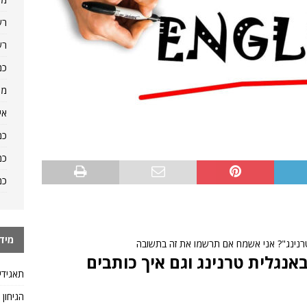
רש
רש
כמ
מה
אי
כמ
כמ
כמ
מיד
"טרנינג"? אני אשמח אם תרשמו את זה בתשובה
נגלית טרנינג וגם איך כותבים
תאגידי
הגיחון