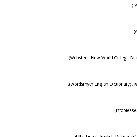
Wordsm).
).