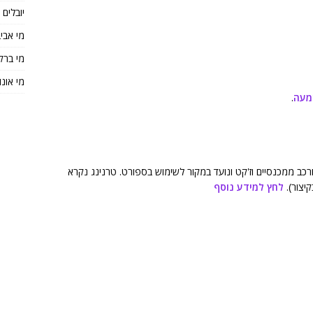
יובלים
מי אבי
מי ברק
מי אונו
מעה
.
רכב ממכנסיים וז'קט ונועד במקור לשימוש בספורט. טרנינג נקרא
לחץ למידע נוסף