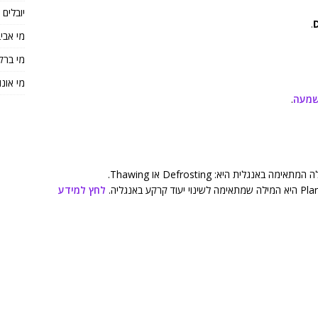
יובלים
.
מי אבי
מי ברק
מי אונו
שמעה
.
ית היא: Defrosting או Thawing.
לחץ למידע