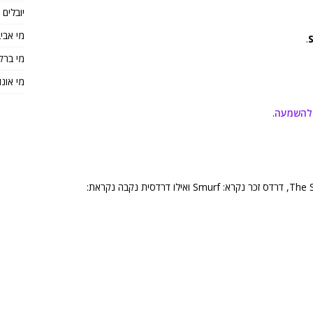
יובלים
מי אבי
.
מי ברק
מי אונו
 להשמעה
.
הדמויות המצוירות הדרדסים נקראים באנגלית: The Smurfs, דרדס זכר נקרא: Smurf ואילו דרדסית נקבה נקראת: