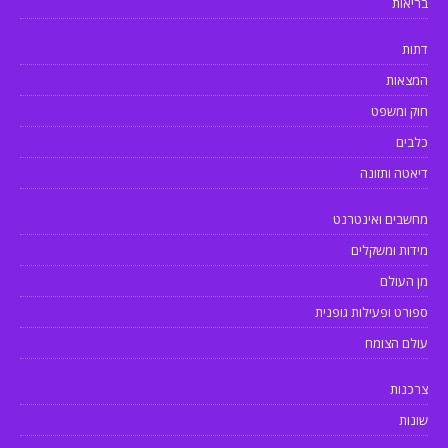
בריאות
דתות
המצאות
חוק ומשפט
כלבים
דיאטה ותזונה
מחשבים ואינטרנט
מידות ומשקלים
מן העולם
ספורט ופעילות גופנית
עולם הצומח
צרכנות
שונות