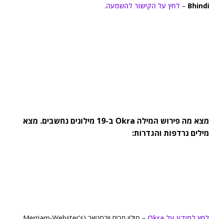
Bhindi
–
לחץ על הקישור להשמעה
.
מצא מה פירוש המילה Okra ב-19 מילונים נחשבים. מצא
מילים נרדפות והגדרות:
לחץ למידע על Okra
– מילון מרים וובסטאר (Merriam-Webster's