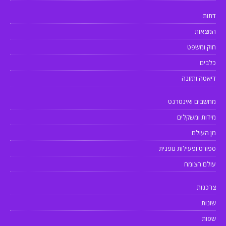
דתות
המצאות
חוק ומשפט
כלבים
דיאטה ותזונה
מחשבים ואינטרנט
מידות ומשקלים
מן העולם
ספורט ופעילות גופנית
עולם הצומח
צרכנות
שונות
שפות