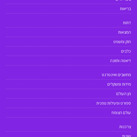
בריאות
דתות
המצאות
חוק ומשפט
כלבים
דיאטה ותזונה
מחשבים ואינטרנט
מידות ומשקלים
מן העולם
ספורט ופעילות גופנית
עולם הצומח
צרכנות
שונות