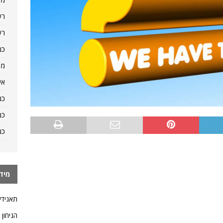
רש
רש
כמ
מה
אי
כמ
כמ
כמ
מיד
תאגידי
הגיחון