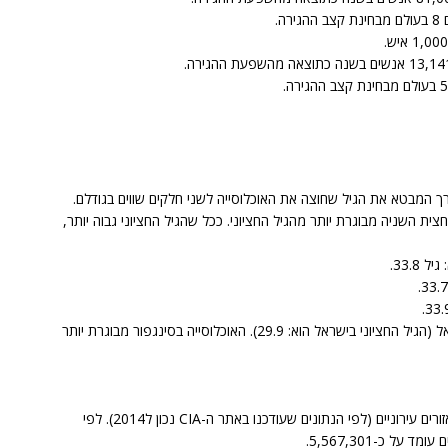
.
 החציוני (באנגלית: Median Age) הינו ערך המבטא את הגיל שחוצה את האוכלוסייה לשני חלקים שווים בגודלם.
ית השניה מבוגרת יותר מהגיל החציוני. ככל שהגיל החציוני גבוה יותר,
33.8.
הגיל החציוני של אוכלוסיית סינגפור גבוה מזה של ישראל (הגיל החציוני בישראל הוא: 29.9). האוכלוסייה בסינגפור מבוגרת יותר
כ-100.0 אחוז מסה"כ אוכלוסיית סינגפור מתגוררים באזורים עירוניים (לפי הנתונים שעודכנו באתר ה-CIA נכון ל2014). לפי
ל כ-5,567,301.