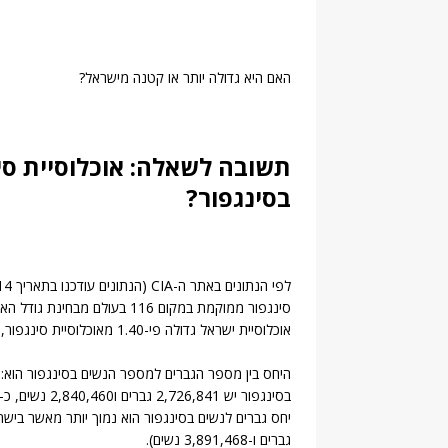
האם היא גדולה יותר או קטנה מישראל?
תשובה לשאלה: אוכלוסיית סי
בסינגפור?
לפי הנתונים באתר ה-CIA (הנתונים עודכנו בתאריך 2014) אוכלוסיית סינגפור מונה 5,567,301 אנשים.
סינגפור ממוקמת במקום 116 בעולם מבחינת גודל האוכלוסייה בהשוואה למדינות אחרות (המדינה במקום הראשון היא סין).
אוכלוסיית ישראל גדולה פי-1.40 מאוכלוסיית סינגפור, בישראל חיים 7,821,850 אנשים (נכון ל2014).
היחס בין מספר הגברים למספר הנשים בסינגפור הוא: 0.96 (זהו היחס באוכלוסייה כולה, בכל קבוצות הגיל).
בסינגפור יש 2,726,841 גברים ו2,840,460 נשים, כ-113617 יותר נשים מאשר גברים.
גברים ו-3,891,468 נשים).