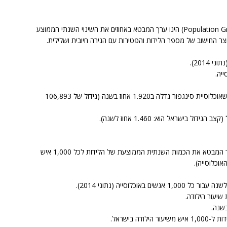
הגדרה: קצב גידול האוכלוסייה (באנגלית: Population Growth Rate) הינו ערך המבטא באחוזים את השינוי השנתי הממוצע
וצר החישוב של מספר הלידות והפטירות עם הגירה חיובית ושלילית.
קצב גידול אוכלוסיית סינגפור הוא חיובי ומצביע על כך שאוכלוסיית סינגפור גדלה ב1.920 אחוז בשנה (גידול של 106,893
ל בישראל הוא: 1.460 אחוז לשנה).
הגדרה: שיעור הילודה (באנגלית: Birth Rate) הוא ערך המבטא את הכמות השנתית הממוצעת של הלידות לכל 1,000 איש
אוכלוסייה).